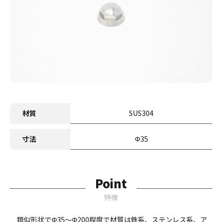
材質
SUS304
寸法
Φ35
Point
特徴
類似形状でΦ35～Φ200程度で材質は鉄系、ステンレス系、ア